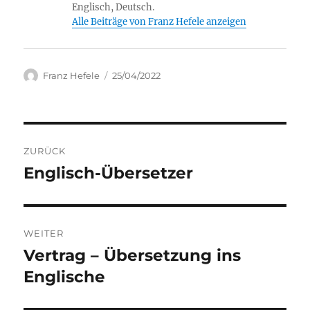
Englisch, Deutsch.
Alle Beiträge von Franz Hefele anzeigen
Autor
Veröffentlicht
Franz Hefele
25/04/2022
am
Beitragsnavigation
ZURÜCK
Englisch-Übersetzer
Vorheriger
Beitrag:
WEITER
Vertrag – Übersetzung ins
Nächster
Beitrag:
Englische